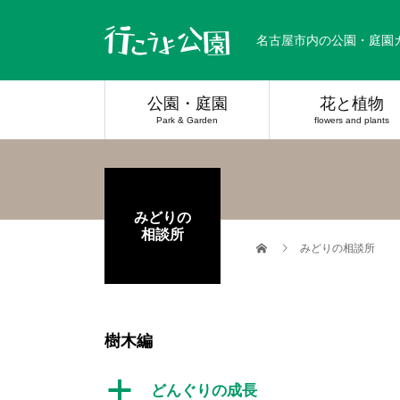
名古屋市内の公園・庭園
公園・庭園
花と植物
Park & Garden
flowers and plants
みどりの
相談所
みどりの相談所
樹木編
a
どんぐりの成長