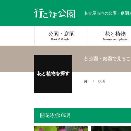
名古屋市内の公園・庭園
公園・庭園
花と植物
Park & Garden
flowers and plants
各公園・庭園で見るこ
花と植物を探す
06月
開花時期:
06月