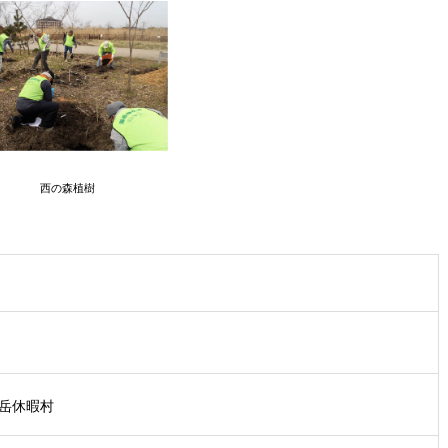
西の森植樹
岳休暇村