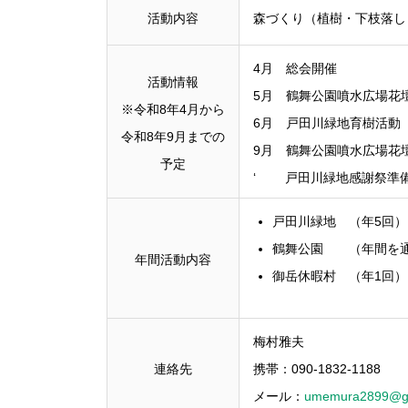
活動内容
森づくり（植樹・下枝落し
4月 総会開催
活動情報
5月 鶴舞公園噴水広場花
※令和8年4月から
6月 戸田川緑地育樹活動
令和8年9月までの
9月 鶴舞公園噴水広場花
予定
‘ 戸田川緑地感謝祭準
戸田川緑地 （年5回）
鶴舞公園 （年間を
年間活動内容
御岳休暇村 （年1回）
梅村雅夫
連絡先
携帯：090-1832-1188
メール：
umemura2899@g