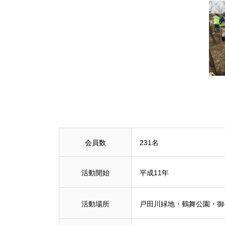
会員数
231名
活動開始
平成11年
活動場所
戸田川緑地・鶴舞公園・御