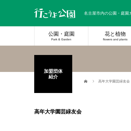
名古屋市内の公園・庭園
公園・庭園
花と植物
Park & Garden
flowers and plants
加盟団体
紹介
高年大学園芸緑友会
高年大学園芸緑友会