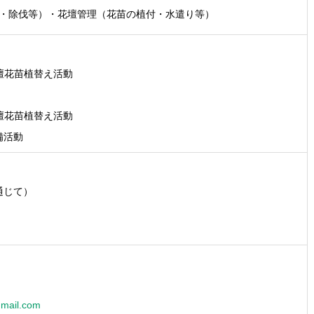
・除伐等）・花壇管理（花苗の植付・水遣り等）
壇花苗植替え活動
壇花苗植替え活動
備活動
通じて）
mail.com