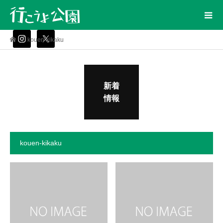
kouen-kikaku
新着
情報
kouen-kikaku