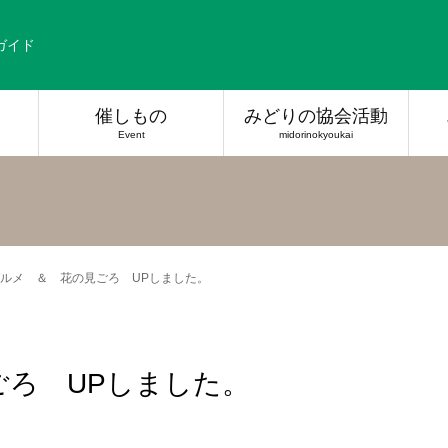
ガイド
催しもの
みどりの協会活動
Event
midorinokyoukai
ルメ ＆ 花の見ごろ UPしました。
ごろ UPしました。