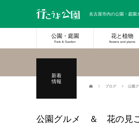
名古屋市内の公園・庭園
公園・庭園
花と植物
Park & Garden
flowers and plants
新着
情報
ブログ
公園グ
公園グルメ ＆ 花の見