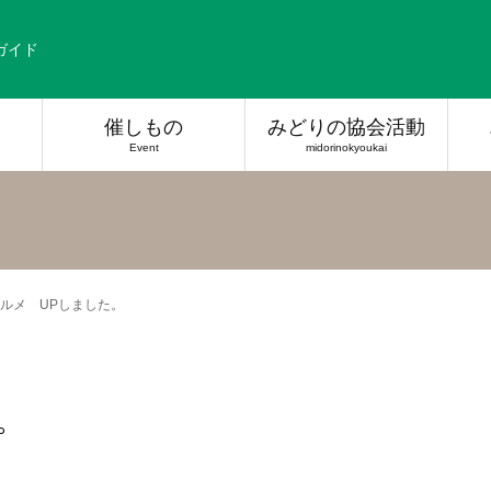
ガイド
催しもの
みどりの協会活動
Event
midorinokyoukai
ルメ UPしました。
。