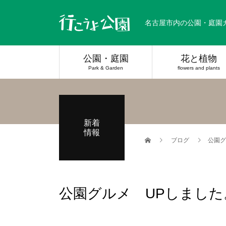
名古屋市内の公園・庭園
公園・庭園
花と植物
Park & Garden
flowers and plants
新着
情報
ブログ
公園グ
公園グルメ UPしました